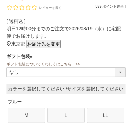
[
539
ポイント進呈 ]
レビューを書く
送料込
明日
12時00分
までのご注文で
2026/08/19（水）
に
宅配
便
でお届けします。
東京都
お届け先を変更
ギフト包装
ギフト包装についてくわしくはこちら >>
(必
須)
カラー
サイズ
ブルー
M
L
LL