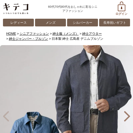
60代70代80代をおしゃれに彩るシニ
アファッション
ログイン
レディース
メンズ
シルバーカー
長寿祝いギフト
HOME
シニアファッション
紳士服（メンズ）
紳士アウター
紳士ジャンパー・ブルゾン
日本製 紳士 広島産 デニムブルゾン