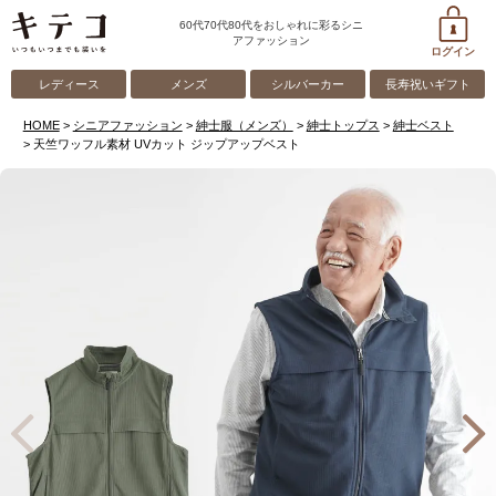
60代70代80代をおしゃれに彩るシニ
アファッション
ログイン
レディース
メンズ
シルバーカー
長寿祝いギフト
HOME
シニアファッション
紳士服（メンズ）
紳士トップス
紳士ベスト
天竺ワッフル素材 UVカット ジップアップベスト