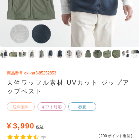
商品番号
cki-mt3-85252853
天竺ワッフル素材 UVカット ジップア
ップベスト
送料無料
ギフト対応
春夏
¥
3,990
税込
[
200
ポイント進呈 ]
2件