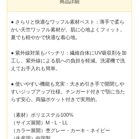
商品詳細
● さらりと快適なワッフル素材ベスト：薄手で柔ら
かい天竺ワッフル素材が、肌に心地よくフィット。
夏でも軽やかで快適な着心地。
● 紫外線対策もバッチリ：繊維自体にUV吸収剤を加
工し、紫外線による肌への負担を軽減。洗濯機で洗
えてお手入れも簡単。
● 使いやすい機能も充実：大きめ引き手で開閉しや
すいジップアップ仕様。チンガード付きで顎に当た
らず安心。両脇ポケット付きで実用的。
（素材）ポリエステル100%
（サイズ展開）M・L・LL
（カラー展開）杢グレー・カーキ・ネイビー
（生産国）中国製