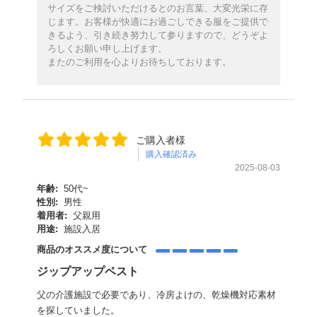
サイズをご検討いただけるとのお言葉、大変光栄に存
じます。お客様が快適にお過ごしできる服をご提供で
きるよう、引き続き努力して参りますので、どうぞよ
ろしくお願い申し上げます。
またのご利用を心よりお待ちしております。
ご購入者様
購入確認済み
2025-08-03
年齢:
50代~
性別:
男性
着用者:
父親用
用途:
施設入居
商品のオススメ度について
ジップアップベスト
父の介護施設で必要であり、冷房よけの、乾燥機対応素材
を探していました。