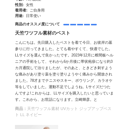
性別:
女性
着用者:
ご自身用
用途:
日常使い
商品のオススメ度について
天竺ワツフル素材のベスト
こんにちは。先日購入したベストを着て今日、お彼岸の墓
参りに行ってきました。とても着やすくて、快適でした。
LLサイズを選んで良かったです。2023年12月に椎間板ヘル
ニアの手術をして、それから6か月後に帯状疱疹になり約3
カ月通院して治りましたが、そのあと、ときどき刺すよう
な痛みがあり塗り薬を塗り塗りようやく痛みから開放され
ました。78才までテニスやスキー、ボウリング、カラオケ
等をしていました。運動不足でしようね。Lサイズだつた
んですよ!これからは、LLサイズを購入したいと思っていま
す。これから、お世話になります。立崎輝彦。と
商品：
天竺ワッフル素材 UVカット ジップアップベス
ト LL ネイビー