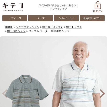
60代70代80代をおしゃれに彩るシニ
アファッション
ログイン
レディース
メンズ
シルバーカー
長寿祝いギフト
HOME
シニアファッション
紳士服（メンズ）
紳士トップス
紳士ポロシャツ
ワッフル ボーダー 半袖ポロシャツ