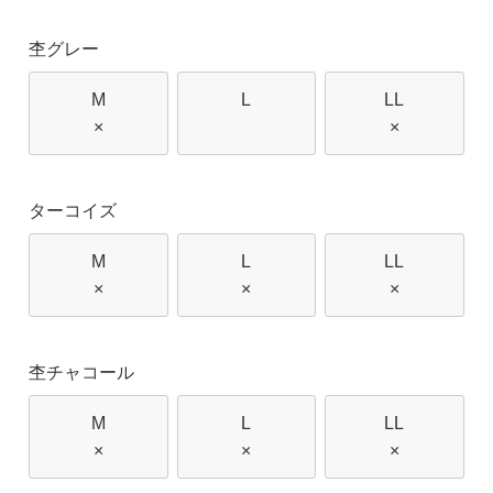
杢グレー
M
L
LL
×
×
ターコイズ
M
L
LL
×
×
×
杢チャコール
M
L
LL
×
×
×