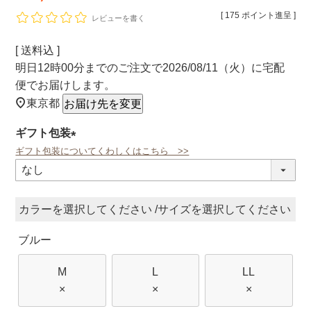
[
175
ポイント進呈 ]
レビューを書く
送料込
明日
12時00分
までのご注文で
2026/08/11（火）
に
宅配
便
でお届けします。
東京都
お届け先を変更
ギフト包装
ギフト包装についてくわしくはこちら >>
(必
須)
カラー
サイズ
ブルー
M
L
LL
×
×
×