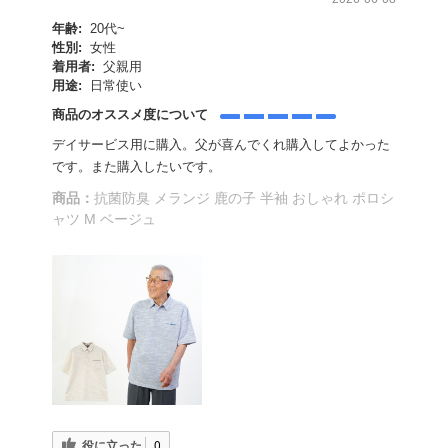
年齢:
20代~
性別:
女性
着用者:
父親用
用途:
日常使い
商品のオススメ度について
デイサービス用に購入。父が喜んでくれ購入してよかった
です。また購入したいです。
商品：
抗菌防臭 メランジ 鹿の子 半袖 おしゃれ ポロシ
ャツ M ベージュ
役に立った
0