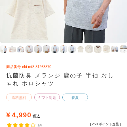
商品番号
cki-mt8-81263870
抗菌防臭 メランジ 鹿の子 半袖 おし
ゃれ ポロシャツ
送料無料
ギフト対応
春夏
¥
4,990
税込
[
250
ポイント進呈 ]
1件