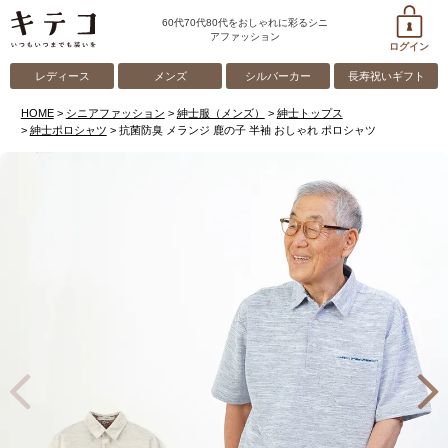
60代70代80代をおしゃれに彩るシニ
アファッション
ログイン
レディース
メンズ
シルバーカー
長寿祝いギフト
HOME
シニアファッション
紳士服（メンズ）
紳士トップス
紳士ポロシャツ
抗菌防臭 メランジ 鹿の子 半袖 おしゃれ ポロシャツ