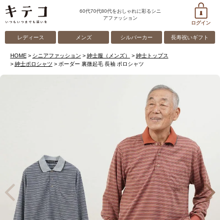
60代70代80代をおしゃれに彩るシニ
アファッション
ログイン
レディース
メンズ
シルバーカー
長寿祝いギフト
HOME
シニアファッション
紳士服（メンズ）
紳士トップス
紳士ポロシャツ
ボーダー 裏微起毛 長袖 ポロシャツ