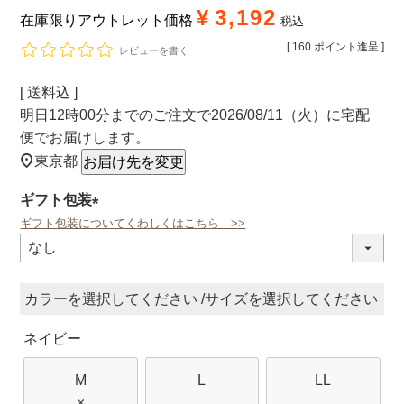
¥
3,192
在庫限りアウトレット価格
税込
[
160
ポイント進呈 ]
レビューを書く
送料込
明日
12時00分
までのご注文で
2026/08/11（火）
に
宅配
便
でお届けします。
東京都
お届け先を変更
ギフト包装
ギフト包装についてくわしくはこちら >>
(必
須)
カラー
サイズ
ネイビー
M
L
LL
×