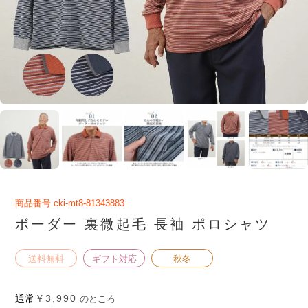
商品番号
cki-mt8-81343883
ボーダー 裏微起毛 長袖 ポロシャツ
送料無料
ギフト対応
秋冬
通常
¥
3,990
のところ