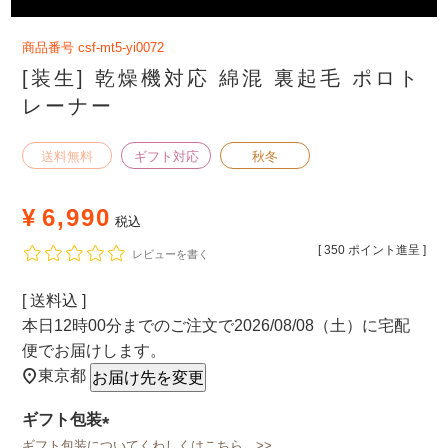
商品番号
csf-mt5-yi0072
[装生] 乾燥機対応 綿混 裏起毛 ポロト
レーナー
送料無料
ギフト対応
秋冬
¥
6,990
税込
[
350
ポイント進呈 ]
レビューを書く
送料込
本日
12時00分
までのご注文で
2026/08/08（土）
に
宅配
便
でお届けします。
東京都
お届け先を変更
ギフト包装
ギフト包装についてくわしくはこちら >>