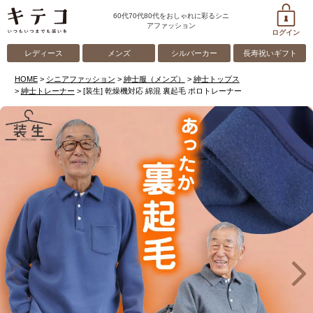
60代70代80代をおしゃれに彩るシニ
アファッション
ログイン
レディース
メンズ
シルバーカー
長寿祝いギフト
HOME
シニアファッション
紳士服（メンズ）
紳士トップス
紳士トレーナー
[装生] 乾燥機対応 綿混 裏起毛 ポロトレーナー