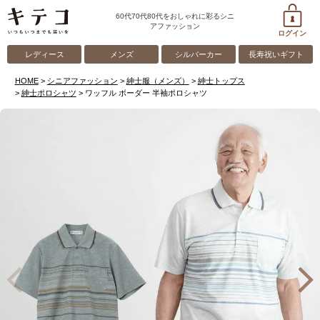
60代70代80代をおしゃれに彩るシニ
アファッション
ログイン
レディース
メンズ
シルバーカー
長寿祝いギフト
HOME
シニアファッション
紳士服（メンズ）
紳士トップス
紳士ポロシャツ
ワッフル ボーダー 半袖ポロシャツ