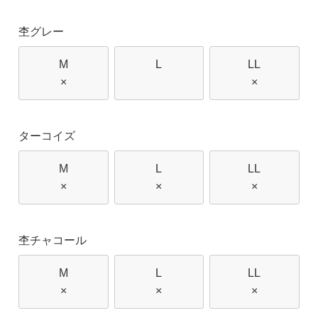
杢グレー
M
L
LL
×
×
ターコイズ
M
L
LL
×
×
×
杢チャコール
M
L
LL
×
×
×