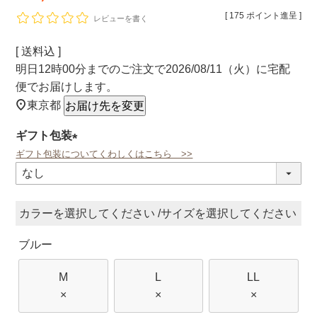
[
175
ポイント進呈 ]
レビューを書く
送料込
明日
12時00分
までのご注文で
2026/08/11（火）
に
宅配
便
でお届けします。
東京都
お届け先を変更
ギフト包装
ギフト包装についてくわしくはこちら >>
(必
須)
カラー
サイズ
ブルー
M
L
LL
×
×
×