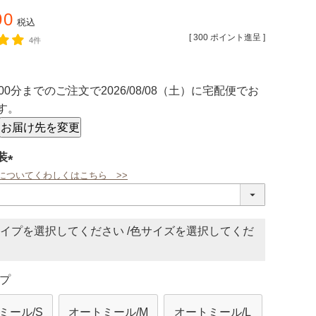
90
税込
[
300
ポイント進呈 ]
4件
00分
までのご注文で
2026/08/08（土）
に
宅配便
でお
す。
お届け先を変更
装
についてくわしくはこちら >>
(必
須)
イプ
色サイズ
プ
ミール/S
オートミール/M
オートミール/L