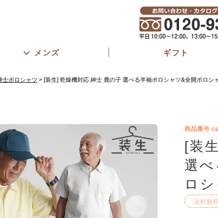
メンズ
ギフト
紳士ポロシャツ
[装生] 乾燥機対応 紳士 鹿の子 選べる半袖ポロシャツ&全開ポロシ
商品番号
cs
[装
選べ
ロシ
送料無