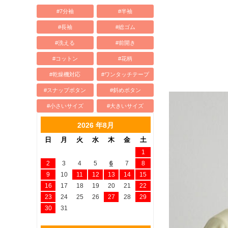
#7分袖
#半袖
#長袖
#総ゴム
#洗える
#前開き
#コットン
#花柄
#乾燥機対応
#ワンタッチテープ
#スナップボタン
#斜めボタン
#小さいサイズ
#大きいサイズ
2026 年8月
日
月
火
水
木
金
土
1
2
3
4
5
6
7
8
9
10
11
12
13
14
15
16
17
18
19
20
21
22
23
24
25
26
27
28
29
30
31