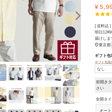
¥
5,9
送料込
明日
12時
届けしま
東京都
ギフト包
ギフト包装
前開きタ
全開タイ
オート