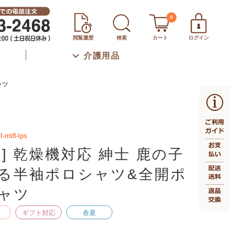
0
閲覧履歴
検索
カート
ログイン
介護用品
ャツ
f-mt8-tps
生] 乾燥機対応 紳士 鹿の子
る半袖ポロシャツ&全開ポ
ャツ
料
ギフト対応
春夏