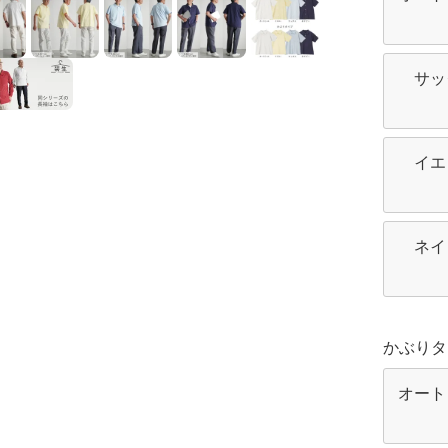
サッ
イエ
ネイ
かぶりタ
オート