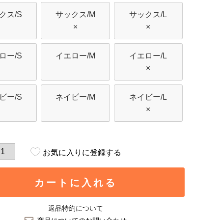
クス/S
サックス/M
サックス/L
×
×
ロー/S
イエロー/M
イエロー/L
×
ビー/S
ネイビー/M
ネイビー/L
×
お気に入りに登録する
カートに入れる
返品特約について