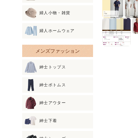
婦人小物・雑貨
婦人ホームウェア
メンズファッション
紳士トップス
紳士ボトムス
紳士アウター
紳士下着