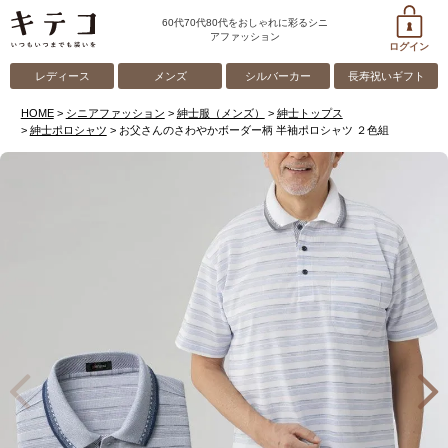
60代70代80代をおしゃれに彩るシニ
アファッション
ログイン
レディース
メンズ
シルバーカー
長寿祝いギフト
HOME
シニアファッション
紳士服（メンズ）
紳士トップス
紳士ポロシャツ
お父さんのさわやかボーダー柄 半袖ポロシャツ ２色組