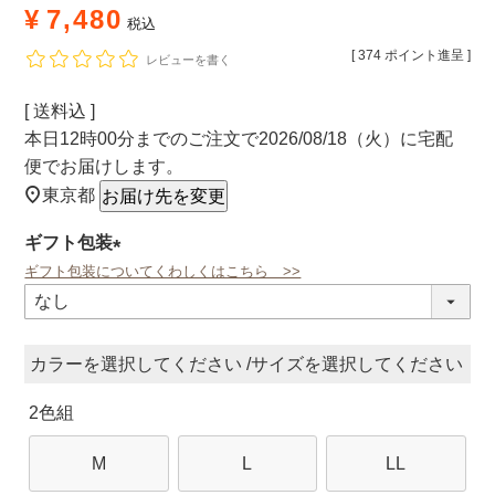
¥
7,480
税込
[
374
ポイント進呈 ]
レビューを書く
送料込
本日
12時00分
までのご注文で
2026/08/18（火）
に
宅配
便
でお届けします。
東京都
お届け先を変更
ギフト包装
ギフト包装についてくわしくはこちら >>
(必
須)
カラー
サイズ
2色組
M
L
LL