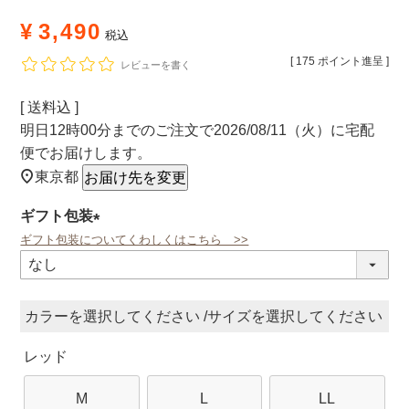
¥
3,490
税込
[
175
ポイント進呈 ]
レビューを書く
送料込
明日
12時00分
までのご注文で
2026/08/11（火）
に
宅配
便
でお届けします。
東京都
お届け先を変更
ギフト包装
ギフト包装についてくわしくはこちら >>
(必
須)
カラー
サイズ
レッド
M
L
LL