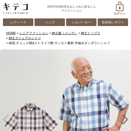
60代70代80代をおしゃれに彩るシニ
アファッション
ログイン
レディース
メンズ
シルバーカー
長寿祝いギフト
HOME
シニアファッション
紳士服（メンズ）
紳士トップス
紳士カジュアルシャツ
綿混 チェック柄&ストライプ柄 サッカー素材 半袖ボタンダウンシャツ