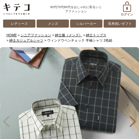
60代70代80代をおしゃれに彩るシニ
アファッション
ログイン
レディース
メンズ
シルバーカー
長寿祝いギフト
HOME
シニアファッション
紳士服（メンズ）
紳士トップス
紳士カジュアルシャツ
ウィンドウペンチェック 半袖シャツ 2色組