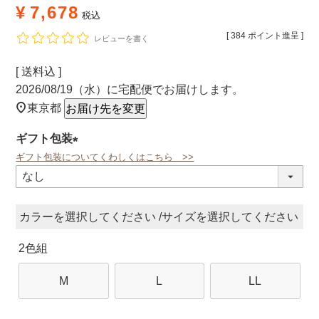
¥
7,678
税込
[
384
ポイント進呈 ]
レビューを書く
送料込
2026/08/19（水）
に
宅配便
でお届けします。
東京都
お届け先を変更
ギフト包装
ギフト包装についてくわしくはこちら >>
(必
須)
カラー
サイズ
2色組
M
L
LL