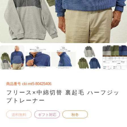
商品番号
cki-mt5-80425406
フリース×中綿切替 裏起毛 ハーフジッ
プトレーナー
送料無料
ギフト対応
秋冬