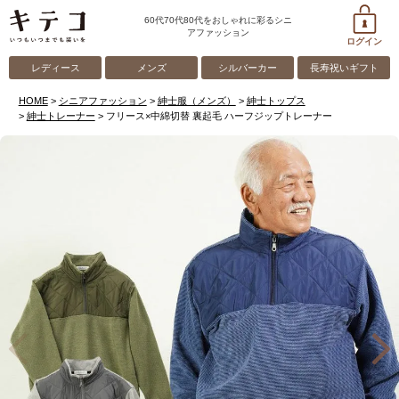
60代70代80代をおしゃれに彩るシニ
アファッション
ログイン
レディース
メンズ
シルバーカー
長寿祝いギフト
HOME
シニアファッション
紳士服（メンズ）
紳士トップス
紳士トレーナー
フリース×中綿切替 裏起毛 ハーフジップトレーナー