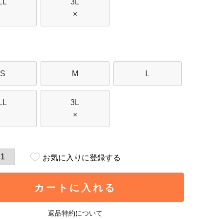
LL
3L
×
S
M
L
LL
3L
×
お気に入りに登録する
カートに入れる
返品特約について