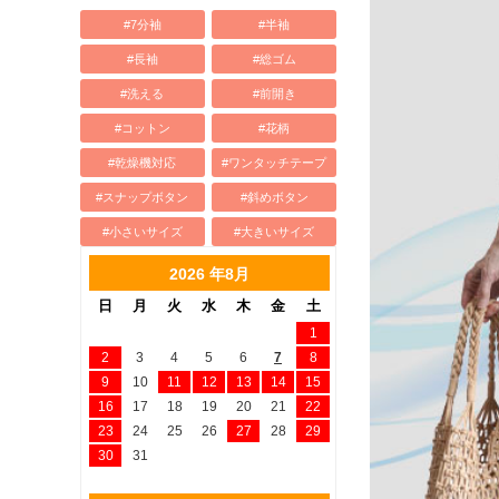
#7分袖
#半袖
#長袖
#総ゴム
#洗える
#前開き
#コットン
#花柄
#乾燥機対応
#ワンタッチテープ
#スナップボタン
#斜めボタン
#小さいサイズ
#大きいサイズ
2026 年8月
日
月
火
水
木
金
土
1
2
3
4
5
6
7
8
9
10
11
12
13
14
15
16
17
18
19
20
21
22
23
24
25
26
27
28
29
30
31