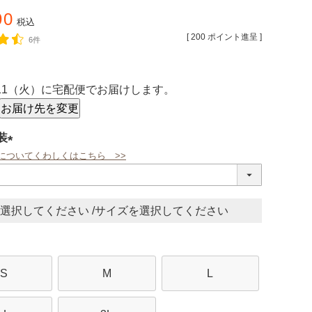
90
税込
[
200
ポイント進呈 ]
6件
/11（火）
に
宅配便
でお届けします。
お届け先を変更
装
についてくわしくはこちら >>
(必
須)
サイズ
S
M
L