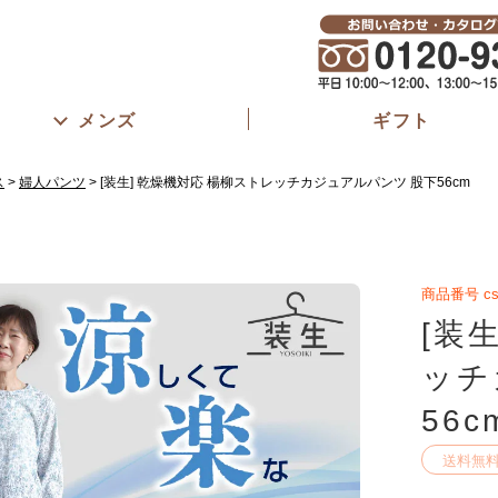
メンズ
ギフト
ス
婦人パンツ
[装生] 乾燥機対応 楊柳ストレッチカジュアルパンツ 股下56cm
商品番号
cs
[装
ッチ
56c
送料無