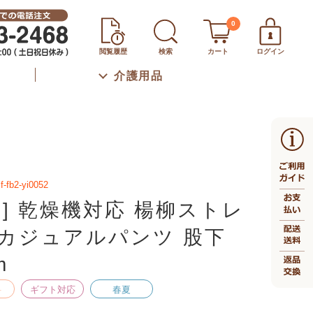
0
閲覧履歴
検索
カート
ログイン
介護用品
f-fb2-yi0052
生] 乾燥機対応 楊柳ストレ
カジュアルパンツ 股下
m
料
ギフト対応
春夏