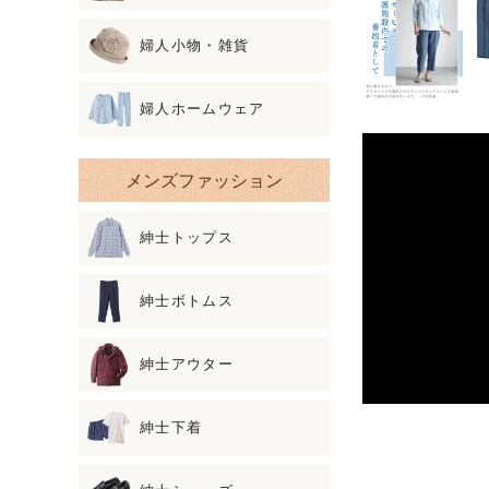
婦人小物・雑貨
婦人ホームウェア
メンズファッション
紳士トップス
紳士ボトムス
紳士アウター
紳士下着