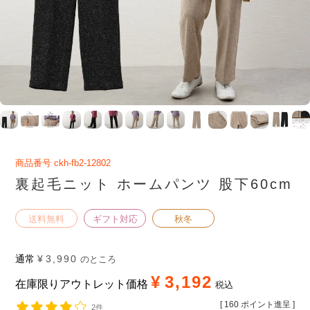
商品番号
ckh-fb2-12802
裏起毛ニット ホームパンツ 股下60cm
送料無料
ギフト対応
秋冬
通常
¥
3,990
のところ
¥
3,192
在庫限りアウトレット価格
税込
[
160
ポイント進呈 ]
2件