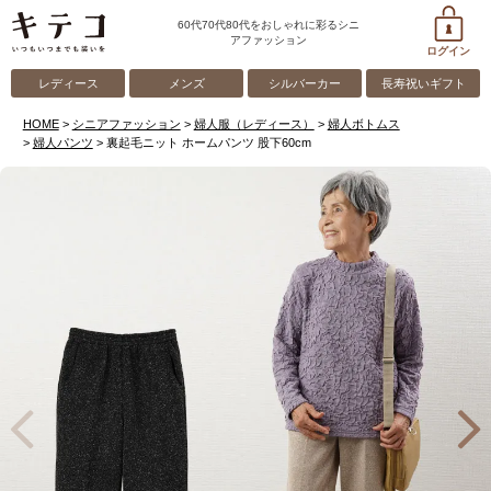
60代70代80代をおしゃれに彩るシニ
アファッション
ログイン
レディース
メンズ
シルバーカー
長寿祝いギフト
HOME
シニアファッション
婦人服（レディース）
婦人ボトムス
婦人パンツ
裏起毛ニット ホームパンツ 股下60cm