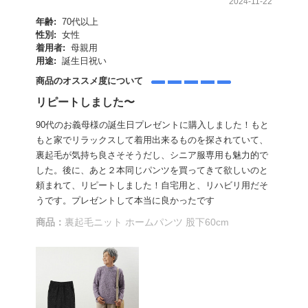
2024-11-22
年齢:
70代以上
性別:
女性
着用者:
母親用
用途:
誕生日祝い
商品のオススメ度について
リピートしました〜
90代のお義母様の誕生日プレゼントに購入しました！もと
もと家でリラックスして着用出来るものを探されていて、
裏起毛が気持ち良さそそうだし、シニア服専用も魅力的で
した。後に、あと２本同じパンツを買ってきて欲しいのと
頼まれて、リピートしました！自宅用と、リハビリ用だそ
うです。プレゼントして本当に良かったです
商品：
裏起毛ニット ホームパンツ 股下60cm