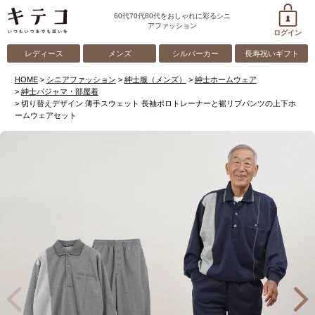
60代70代80代をおしゃれに彩るシニ
アファッション
ログイン
レディース
メンズ
シルバーカー
長寿祝いギフト
HOME
シニアファッション
紳士服（メンズ）
紳士ホームウェア
紳士パジャマ・部屋着
切り替えデザイン 薄手スウェット 長袖ポロトレーナーと裾リブパンツの上下ホ
ームウェアセット