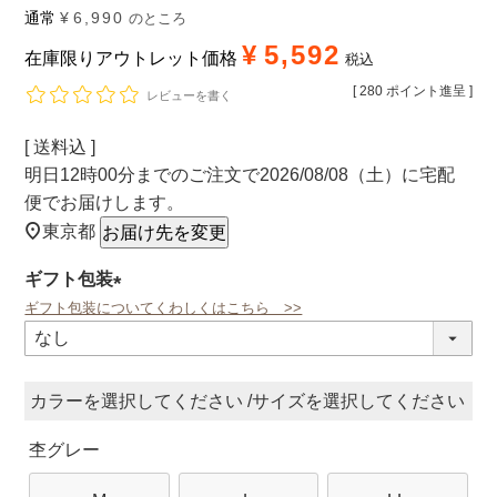
通常
¥
6,990
のところ
¥
5,592
在庫限りアウトレット価格
税込
[
280
ポイント進呈 ]
レビューを書く
送料込
明日
12時00分
までのご注文で
2026/08/08（土）
に
宅配
便
でお届けします。
東京都
お届け先を変更
ギフト包装
ギフト包装についてくわしくはこちら >>
(必
須)
カラー
サイズ
杢グレー