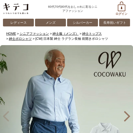
60代70代80代をおしゃれに彩るシニ
アファッション
ログイン
レディース
メンズ
シルバーカー
長寿祝いギフト
HOME
シニアファッション
紳士服（メンズ）
紳士トップス
紳士ポロシャツ
[CW] 日本製 紳士 ラグラン長袖 前開きポロシャツ