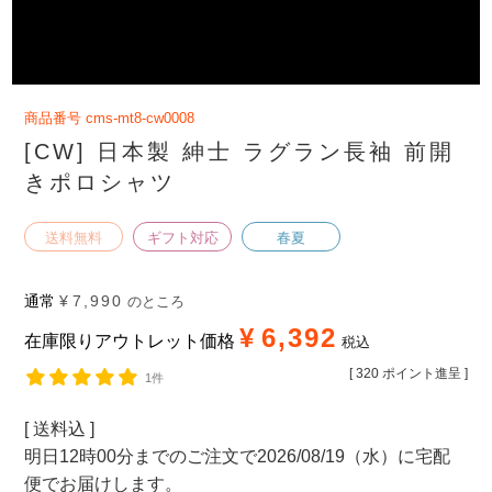
商品番号
cms-mt8-cw0008
[CW] 日本製 紳士 ラグラン長袖 前開
きポロシャツ
送料無料
ギフト対応
春夏
通常
¥
7,990
のところ
¥
6,392
在庫限りアウトレット価格
税込
[
320
ポイント進呈 ]
1件
送料込
明日
12時00分
までのご注文で
2026/08/19（水）
に
宅配
便
でお届けします。