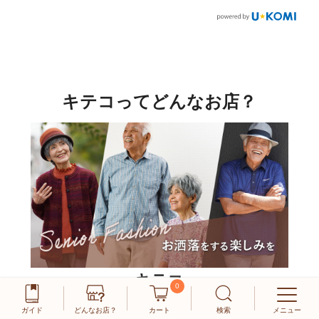
キテコってどんなお店？
キテコ
0
お洒落をする楽しみを
ガイド
どんなお店？
カート
検索
メニュー