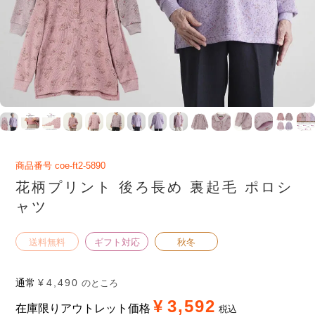
商品番号
coe-ft2-5890
花柄プリント 後ろ長め 裏起毛 ポロシ
ャツ
送料無料
ギフト対応
秋冬
通常
¥
4,490
のところ
¥
3,592
在庫限りアウトレット価格
税込