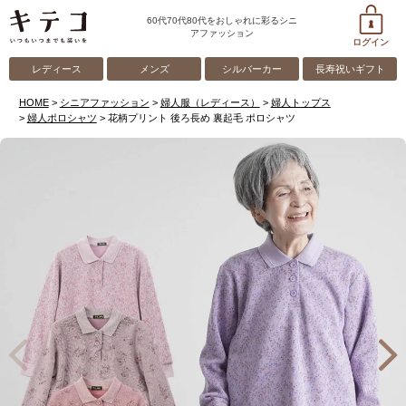
60代70代80代をおしゃれに彩るシニ
アファッション
ログイン
レディース
メンズ
シルバーカー
長寿祝いギフト
HOME
シニアファッション
婦人服（レディース）
婦人トップス
婦人ポロシャツ
花柄プリント 後ろ長め 裏起毛 ポロシャツ