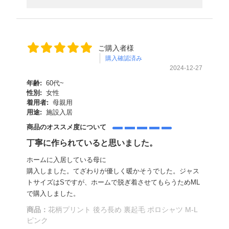
ご購入者様
購入確認済み
2024-12-27
年齢:
60代~
性別:
女性
着用者:
母親用
用途:
施設入居
商品のオススメ度について
丁寧に作られていると思いました。
ホームに入居している母に
購入しました。てざわりが優しく暖かそうでした。ジャス
トサイズはSですが、ホームで脱ぎ着させてもらうためML
で購入しました。
商品：
花柄プリント 後ろ長め 裏起毛 ポロシャツ M-L
ピンク