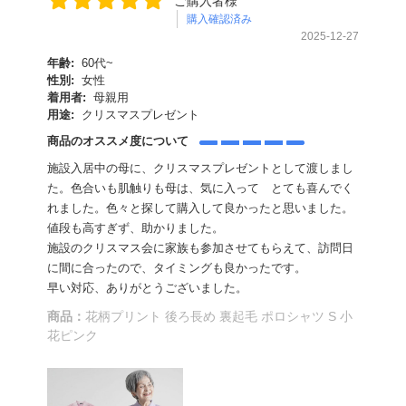
ご購入者様
購入確認済み
2025-12-27
年齢:
60代~
性別:
女性
着用者:
母親用
用途:
クリスマスプレゼント
商品のオススメ度について
施設入居中の母に、クリスマスプレゼントとして渡しまし
た。色合いも肌触りも母は、気に入って とても喜んでく
れました。色々と探して購入して良かったと思いました。
値段も高すぎず、助かりました。
施設のクリスマス会に家族も参加させてもらえて、訪問日
に間に合ったので、タイミングも良かったです。
早い対応、ありがとうございました。
商品：
花柄プリント 後ろ長め 裏起毛 ポロシャツ S 小
花ピンク