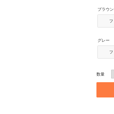
ブラウン
フ
グレー
フ