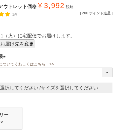
¥
3,992
アウトレット価格
税込
[
200
ポイント進呈 ]
1件
/11（火）
に
宅配便
でお届けします。
お届け先を変更
装
についてくわしくはこちら >>
(必
須)
サイズ
リー
×