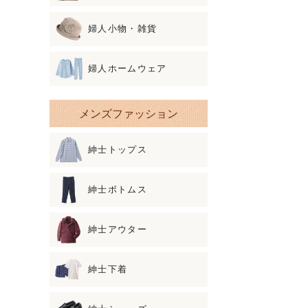
婦人小物・雑貨
婦人ホームウェア
メンズファッション
紳士トップス
紳士ボトムス
紳士アウター
紳士下着