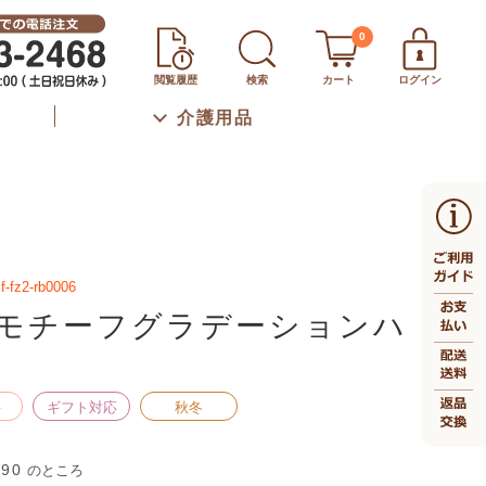
0
閲覧履歴
検索
カート
ログイン
介護用品
f-fz2-rb0006
モチーフグラデーションハ
料
ギフト対応
秋冬
990
のところ