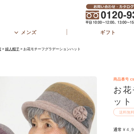
メンズ
ギフト
貨
婦人帽子
お花モチーフグラデーションハット
商品番号
cs
お花
ット
送料無
通常
¥
4,