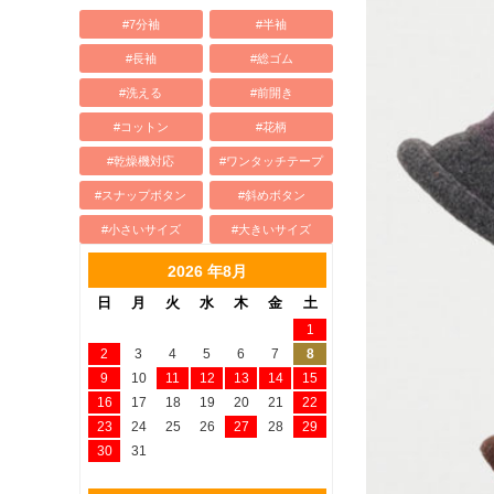
#7分袖
#半袖
#長袖
#総ゴム
#洗える
#前開き
#コットン
#花柄
#乾燥機対応
#ワンタッチテープ
#スナップボタン
#斜めボタン
#小さいサイズ
#大きいサイズ
2026 年8月
日
月
火
水
木
金
土
1
2
3
4
5
6
7
8
9
10
11
12
13
14
15
16
17
18
19
20
21
22
23
24
25
26
27
28
29
30
31