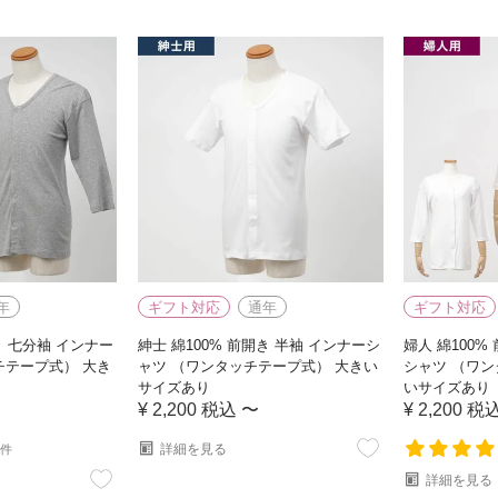
年
ギフト対応
通年
ギフト対応
き 七分袖 インナー
紳士 綿100% 前開き 半袖 インナーシ
婦人 綿100%
チテープ式） 大き
ャツ （ワンタッチテープ式） 大きい
シャツ （ワン
サイズあり
いサイズあり
¥
2,200
税込
〜
¥
2,200
税
詳細を見る
2件
詳細を見る