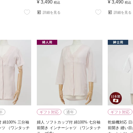
¥
3,490
¥
3,490
税込
税込
詳細を見る
詳細を見る
年
ギフト対応
通年
ギフト対応
 綿100% 三分袖
婦人 ソフトカップ付 綿100% 七分袖
乾燥機対応 日本
ャツ （ワンタッチ
前開き インナーシャツ （ワンタッチ
前開き 縫い目