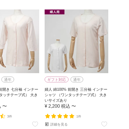
通年
ギフト対応
通年
 前開き 七分袖 インナー
婦人 綿100% 前開き 三分袖 インナー
タッチテープ式） 大き
シャツ （ワンタッチテープ式） 大き
いサイズあり
込
〜
¥
2,200
税込
〜
3件
1件
詳細を見る