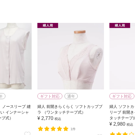
年
ギフト対応
通年
ギフト対応
き ノースリーブ 縫
婦人 前開きらくらく ソフトカップブ
婦人 ソフトカ
い インナーシャ
ラ （ワンタッチテープ式）
リーブ 前開き
ープ式）
¥
2,770
タッチテープ
税込
¥
2,980
税込
1件