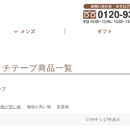
春夏
S
M
L
LL
3L
4L
5L
6L
股下長さ
45cm以
61～65c
ブラック
グレー
ベージュ
ブラウン
メンズ
ギフト
81cm以
ピンク
パープル
ネイビー
ブルー
カーキ
イエロー
オレンジ
ゴム取替え
あり
ッチテープ商品一覧
検索
ープ
価格が安い順
価格が高い順
新着順
17
件中
1
-
17
件表示