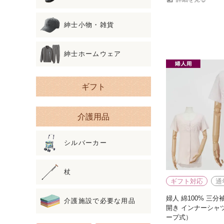
紳士小物・雑貨
紳士ホームウェア
ギフト
介護用品
シルバーカー
杖
ギフト対応
通
婦人 綿100% 三分
介護施設で必要な用品
開き インナーシャ
ープ式）