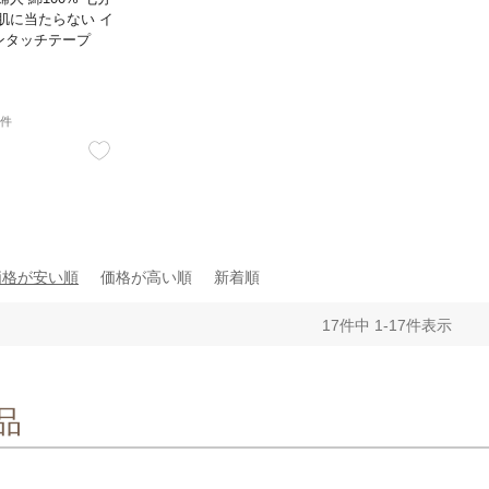
肌に当たらない イ
ンタッチテープ
1件
価格が安い順
価格が高い順
新着順
17
件中
1
-
17
件表示
品