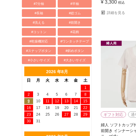
¥
3,300
税込
#7分袖
#半袖
詳細を見る
#長袖
#総ゴム
#洗える
#前開き
#コットン
#花柄
#乾燥機対応
#ワンタッチテープ
#スナップボタン
#斜めボタン
#小さいサイズ
#大きいサイズ
2026 年8月
日
月
火
水
木
金
土
1
2
3
4
5
6
7
8
9
10
11
12
13
14
15
16
17
18
19
20
21
22
23
24
25
26
27
28
29
ギフト対応
通
30
31
婦人 ソフトカップ付
前開き インナーシ