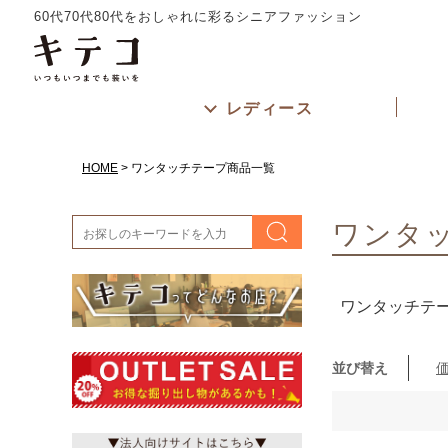
サイズ
60代70代80代をおしゃれに彩るシニアファッション
指定なし
カラー
ホワイト
レディース
レッド
グリーン
HOME
ワンタッチテープ商品一覧
ワンタ
ワンタッチテ
並び替え