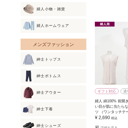
婦人小物・雑貨
婦人ホームウェア
メンズファッション
紳士トップス
紳士ボトムス
ギフト対応
通
紳士アウター
婦人 綿100% 前開
い目が肌に当たらな
紳士下着
ツ （ワンタッチテ
¥
2,690
税込
紳士シューズ
詳細を見る