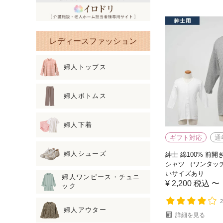
レディースファッション
婦人トップス
婦人ボトムス
婦人下着
ギフト対応
通
婦人シューズ
紳士 綿100% 前開
シャツ （ワンタッ
いサイズあり
婦人ワンピース・チュニ
¥
2,200
税込
〜
ック
婦人アウター
詳細を見る