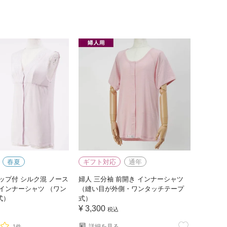
春夏
ギフト対応
通年
ップ付 シルク混 ノース
婦人 三分袖 前開き インナーシャツ
インナーシャツ （ワン
（縫い目が外側・ワンタッチテープ
式）
式）
¥
3,300
税込
詳細を見る
1件