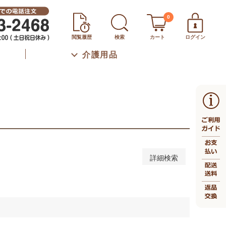
秋冬
通年
0
下
46～50cm
51～55cm
56～60cm
閲覧履歴
検索
カート
ログイン
m
66～70cm
71～75cm
76～80cm
介護用品
上
口（ボトムスのみ）
詳細検索