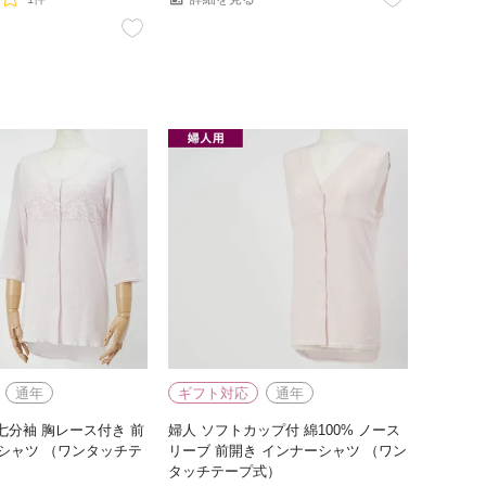
通年
ギフト対応
通年
 七分袖 胸レース付き 前
婦人 ソフトカップ付 綿100% ノース
シャツ （ワンタッチテ
リーブ 前開き インナーシャツ （ワン
タッチテープ式）