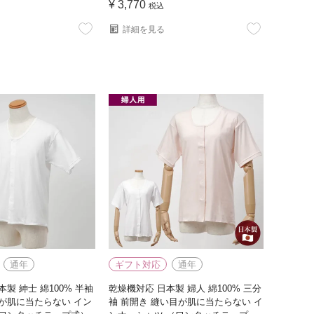
¥
3,770
税込
詳細を見る
通年
ギフト対応
通年
製 紳士 綿100% 半袖
乾燥機対応 日本製 婦人 綿100% 三分
が肌に当たらない イン
袖 前開き 縫い目が肌に当たらない イ