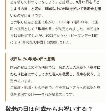
恵を借りて村づくりをしよう」と提唱し、
9月15日を「と
しよりの日」と定め、55歳以上の村民を招いて敬老会を開
いた
のが始まりです。
この取り組みが全国に広がり、1966年（昭和41年）に国
民の祝日として
「敬老の日」
が制定されました。当初は9
月15日固定でしたが、2003年からハッピーマンデー制度
により9月の第3月曜日に移動しました。
祝日法での敬老の日の意義
国民の祝日に関する法律では、敬老の日の意義を
「多年に
わたり社会につくしてきた老人を敬愛し、長寿を祝う」
と
定めています。
ご家族・地域・社会全体で、年を重ねた方々への感謝と尊
敬を表現する日――それが敬老の日です。
敬老の日は何歳からお祝いする？