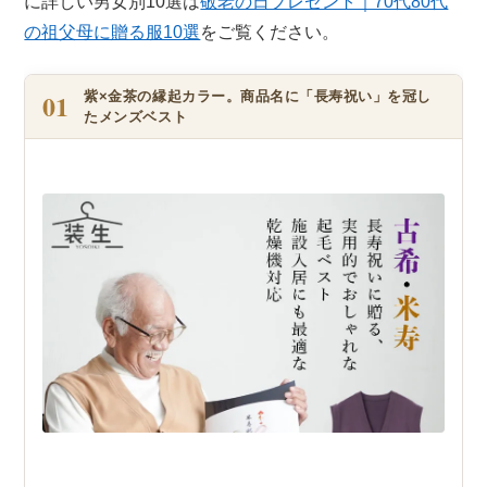
に詳しい男女別10選は
敬老の日プレゼント｜70代80代
の祖父母に贈る服10選
をご覧ください。
01
紫×金茶の縁起カラー。商品名に「長寿祝い」を冠し
たメンズベスト