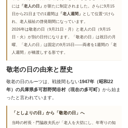
には
「老人の日」
が新たに制定されました。さらに9月15
日から21日までの1週間は
「老人週間」
として位置づけら
れ、老人福祉の啓発期間になっています。
2026年は敬老の日（9月21日・月）と老人の日（9月15
日・火）が別の日付になります。「敬老の日」は祝日の月
曜、「老人の日」は固定の9月15日――両者を1週間の「老
人週間」が橋渡しする形です。
敬老の日の由来と歴史
敬老の日のルーツは、戦後間もない
1947年（昭和22
年）の兵庫県多可郡野間谷村（現在の多可町）
から始ま
ったと言われています。
「としよりの日」から「敬老の日」へ
当時の村長・門脇政夫氏が「老人を大切にし、年寄りの知