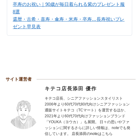
卒寿のお祝い｜90歳が毎日着られる紫のプレゼント服
8選
還暦・古希・喜寿・傘寿・米寿・卒寿…長寿祝いプレ
ゼント早見表
サイト運営者
キテコ店長添田 優作
キテコ店長、シニアファッションスタイリスト
2006年より60代70代80代向けシニアファッション
通販サイトキテコ（TCマート）を運営するほか、
2021年より60代70代向けファッションブランド
「YOUKA（ヨウカ）」も展開。 日々の思いやファ
ッションに関するさらに詳しい情報は、noteでも発
信しています。
店長添田のnoteはこちら