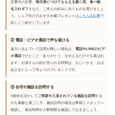
定番中の定番。
毎日身につけてもらえる服
や
花
、
食べ物
、
名入れギフト
など、ご本人の好みに合うものを選びましょ
う。シニア向けのおすすめ服プレゼントは
こちらの記事
で
詳しくご紹介しています。
② 電話・ビデオ通話で声を届ける
遠方に住んでいて訪問が難しい場合は、
電話やLINEのビデ
オ通話
でひとこと「ありがとう」を伝えるだけでも喜ばれ
ます。お孫さんの顔が見られる時間は、おじいさま・おば
あさまにとって何よりのプレゼントです。
③ 自宅や施設を訪問する
3連休を活かして
ご実家や入居されている施設を訪問
する
のも素敵な過ごし方。施設訪問の場合は事前にスタッフへ
相談し、面会時間や人数制限を確認しておきましょう。