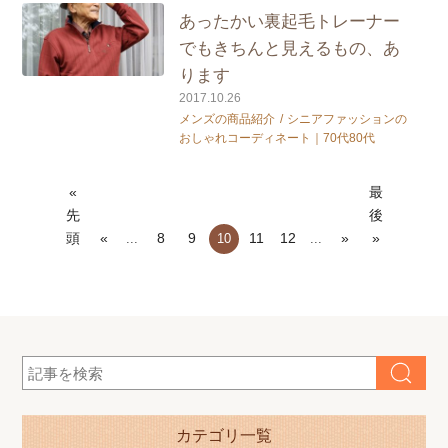
あったかい裏起毛トレーナー
でもきちんと見えるもの、あ
ります
2017.10.26
メンズの商品紹介
シニアファッションの
おしゃれコーディネート｜70代80代
«
最
先
後
頭
«
8
9
11
12
»
»
...
10
...
カテゴリ一覧