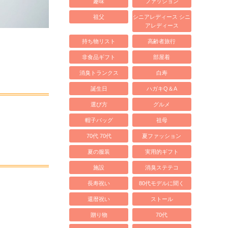
趣味
ファッション
祖父
シニアレディース シニ
アレディース
持ち物リスト
高齢者旅行
非食品ギフト
部屋着
消臭トランクス
白寿
誕生日
ハガキQ＆A
選び方
グルメ
帽子バッグ
祖母
70代 70代
夏ファッション
夏の服装
実用的ギフト
施設
消臭ステテコ
長寿祝い
80代モデルに聞く
還暦祝い
ストール
贈り物
70代