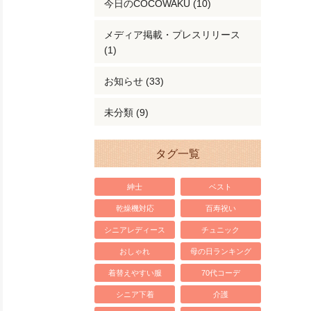
今日のCOCOWAKU (10)
メディア掲載・プレスリリース
(1)
お知らせ (33)
未分類 (9)
タグ一覧
紳士
ベスト
乾燥機対応
百寿祝い
シニアレディース
チュニック
おしゃれ
母の日ランキング
着替えやすい服
70代コーデ
シニア下着
介護