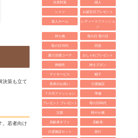
冷房対策
婦人
シャツ
お誕生日プレゼント
老人ホーム
レディースファッショ
ン
持ち物
母の日 母の日
母の日70代
同居
夏の涼感コーデ
おしゃれプレゼント
伸縮性
紳士ズボン
デイサービス
帽子
解決策も立て
長寿のお祝い
介護施設
７０代ファッション
準備
プレゼント プレゼント
母の日80代
父親
軽やか服
高齢者ギフト
高齢者
す。若者向け
介護施設セット
旅行