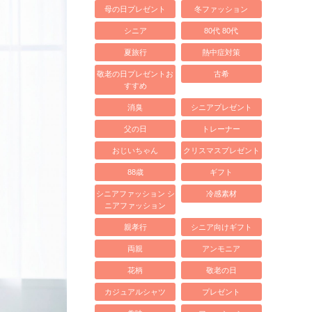
母の日プレゼント
冬ファッション
シニア
80代 80代
夏旅行
熱中症対策
敬老の日プレゼントお
古希
すすめ
消臭
シニアプレゼント
父の日
トレーナー
おじいちゃん
クリスマスプレゼント
88歳
ギフト
シニアファッション シ
冷感素材
ニアファッション
親孝行
シニア向けギフト
両親
アンモニア
花柄
敬老の日
カジュアルシャツ
プレゼント