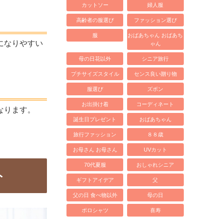
カットソー
婦人服
高齢者の服選び
ファッション選び
服
おばあちゃん おばあち
になりやすい
ゃん
母の日花以外
シニア旅行
プチサイズスタイル
センス良い贈り物
服選び
ズボン
お出掛け着
コーディネート
なります。
誕生日プレゼント
おばあちゃん
旅行ファッション
８８歳
お母さん お母さん
UVカット
70代夏服
おしゃれシニア
ト
ギフトアイデア
父
父の日 食べ物以外
母の日
ポロシャツ
喜寿