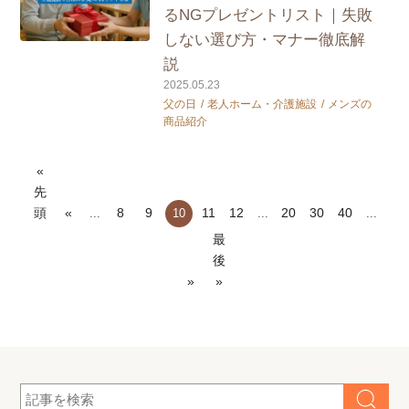
るNGプレゼントリスト｜失敗
しない選び方・マナー徹底解
説
2025.05.23
父の日
老人ホーム・介護施設
メンズの
商品紹介
«
先
頭
«
8
9
11
12
20
30
40
...
10
...
...
最
後
»
»