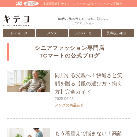
【期間限定】サイトリニューアル記念キャンペーン実施中
60代70代80代をおしゃれに彩るシニ
アファッション
レディース
メンズ
シルバーカー
長寿祝いギフト
シニアファッション専門店
TCマートの公式ブログ
同居する父親へ！快適さと笑
顔を贈る【服の選び方・揃え
方】完全ガイド
2025.06.23
メンズの商品紹介
もう着替えで悩まない！高齢