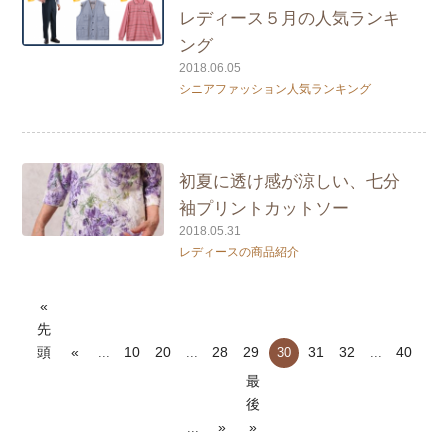
レディース５月の人気ランキ
ング
2018.06.05
シニアファッション人気ランキング
初夏に透け感が涼しい、七分
袖プリントカットソー
2018.05.31
レディースの商品紹介
«
先
頭
«
10
20
28
29
31
32
40
...
...
30
...
最
後
»
»
...