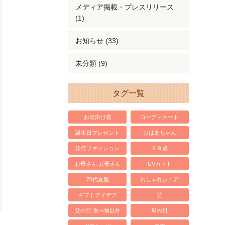
メディア掲載・プレスリリース
(1)
お知らせ (33)
未分類 (9)
タグ一覧
お出掛け着
コーディネート
誕生日プレゼント
おばあちゃん
旅行ファッション
８８歳
お母さん お母さん
UVカット
70代夏服
おしゃれシニア
ギフトアイデア
父
父の日 食べ物以外
母の日