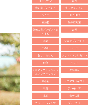
ポロシャツ
喜寿
母の日プレゼント
冬ファッション
シニア
80代 80代
夏旅行
熱中症対策
敬老の日プレゼントお
古希
すすめ
消臭
シニアプレゼント
父の日
トレーナー
おじいちゃん
クリスマスプレゼント
88歳
ギフト
シニアファッション シ
冷感素材
ニアファッション
親孝行
シニア向けギフト
両親
アンモニア
花柄
敬老の日
カジュアルシャツ
プレゼント