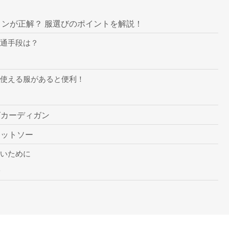
ョンが正解？ 服選びのポイントを解説！
通手段は？
も使える服があると便利！
グカーディガン
カットソー
いために
子