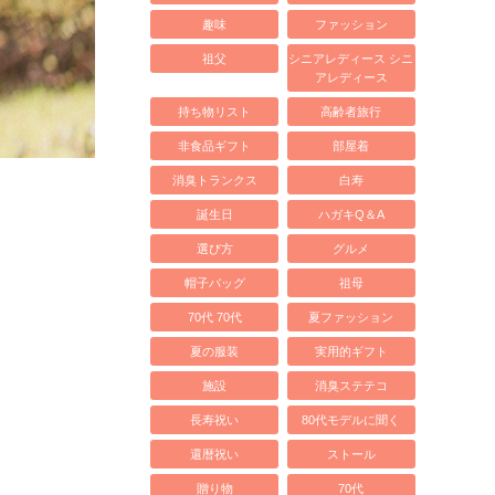
趣味
ファッション
祖父
シニアレディース シニ
アレディース
持ち物リスト
高齢者旅行
非食品ギフト
部屋着
消臭トランクス
白寿
誕生日
ハガキQ＆A
選び方
グルメ
帽子バッグ
祖母
70代 70代
夏ファッション
夏の服装
実用的ギフト
施設
消臭ステテコ
長寿祝い
80代モデルに聞く
還暦祝い
ストール
贈り物
70代