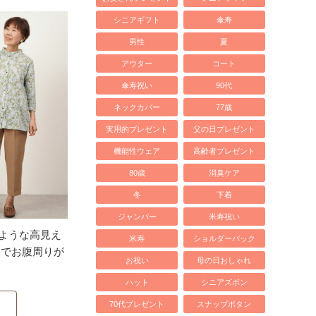
シニアギフト
傘寿
男性
夏
アウター
コート
傘寿祝い
90代
ネックカバー
77歳
実用的プレゼント
父の日プレゼント
機能性ウェア
高齢者プレゼント
80歳
消臭ケア
冬
下着
ジャンパー
米寿祝い
ような高見え
米寿
ショルダーバック
ムでお腹周りが
お祝い
母の日おしゃれ
ハット
シニアズボン
70代プレゼント
スナップボタン