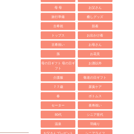
母 母
お父さん
旅行準備
癒しグッズ
古希祝
肌着
トップス
お出かけ着
古希祝い
お母さん
孫
お花見
母の日ギフト 母の日ギ
お酒以外
フト
介護服
敬老の日ギフト
７７歳
尿臭ケア
春
ボトムス
セーター
喜寿祝い
80代
シニア世代
温泉
羽織り
お父さんプレゼント
シニアライフ