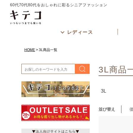
サイズ
60代70代80代をおしゃれに彩るシニアファッション
指定なし
カラー
ホワイト
レディース
レッド
グリーン
HOME
3L商品一覧
3L商品
3L
並び替え