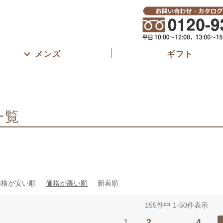
春夏
S
M
L
LL
3L
4L
5L
6L
股下長さ
45cm以
61～65c
ブラック
グレー
ベージュ
ブラウン
メンズ
ギフト
81cm以
ピンク
パープル
ネイビー
ブルー
カーキ
イエロー
オレンジ
ゴム取替え
あり
一覧
検索
価格が安い順
価格が高い順
新着順
155
件中
1
-
50
件表示
1
2
…
4