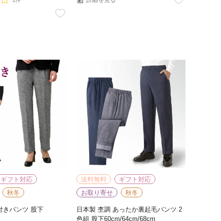
詳細を見る
1件
ギフト対応
送料無料
ギフト対応
秋冬
お取り寄せ
秋冬
付きパンツ 股下
日本製 杢調 あったか裏起毛パンツ 2
色組 股下60cm/64cm/68cm