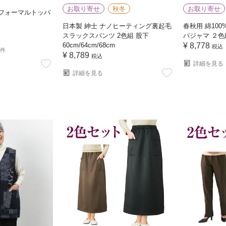
お取り寄せ
秋冬
お取り寄せ
 フォーマルトッパ
日本製 紳士 ナノヒーティング裏起毛
春秋用 綿100
スラックスパンツ 2色組 股下
パジャマ ２色
60cm/64cm/68cm
¥
8,778
税込
1件
¥
8,789
税込
詳細を見る
詳細を見る