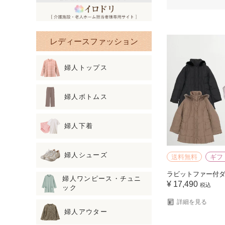
レディースファッション
婦人トップス
婦人ボトムス
婦人下着
婦人シューズ
送料無料
ギフ
ラビットファー付
婦人ワンピース・チュニ
¥
17,490
税込
ック
詳細を見る
婦人アウター