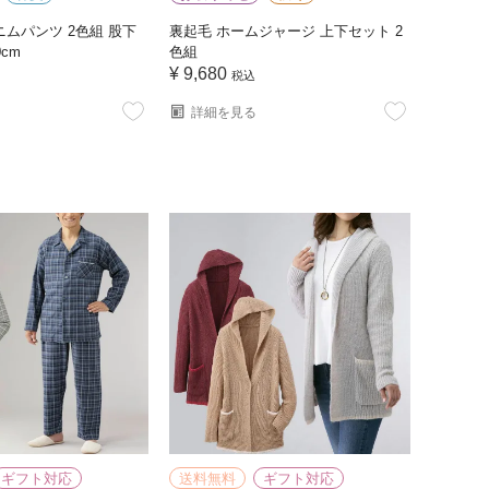
ムパンツ 2色組 股下
裏起毛 ホームジャージ 上下セット 2
0cm
色組
¥
9,680
税込
詳細を見る
ギフト対応
送料無料
ギフト対応