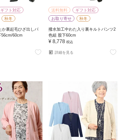
ギフト対応
送料無料
ギフト対応
秋冬
お取り寄せ
秋冬
たか裏起毛ひざ出しパ
撥水加工中わた入り裏キルトパンツ2
6cm/60cm
色組 股下60cm
¥
8,778
税込
詳細を見る