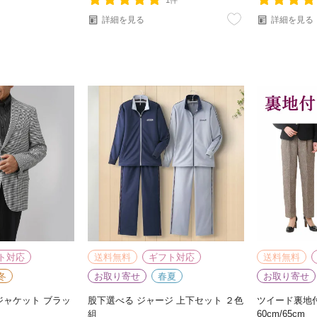
1件
詳細を見る
詳細を見る
ト対応
送料無料
ギフト対応
送料無料
冬
お取り寄せ
春夏
お取り寄せ
ジャケット ブラッ
股下選べる ジャージ 上下セット ２色
ツイード裏地
組
60cm/65cm