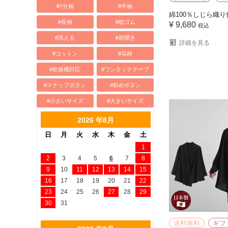
#7分袖
#半袖
綿100％しじら織り
#長袖
#総ゴム
¥
9,680
税込
#洗える
#前開き
詳細を見る
#コットン
#花柄
#乾燥機対応
#ワンタッチテープ
#スナップボタン
#斜めボタン
#小さいサイズ
#大きいサイズ
2026 年8月
日
月
火
水
木
金
土
1
2
3
4
5
6
7
8
9
10
11
12
13
14
15
16
17
18
19
20
21
22
23
24
25
26
27
28
29
30
31
送料無料
ギフ