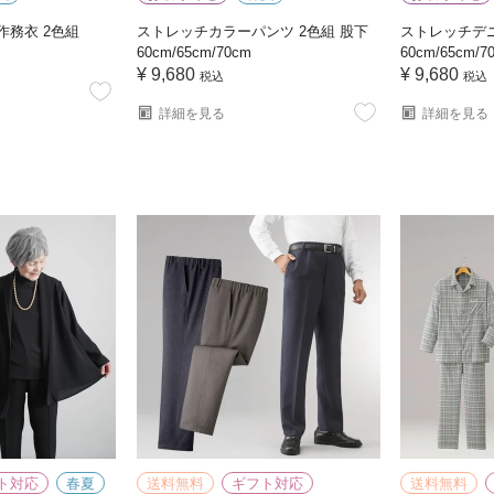
作務衣 2色組
ストレッチカラーパンツ 2色組 股下
ストレッチデニ
60cm/65cm/70cm
60cm/65cm/7
¥
9,680
¥
9,680
税込
税込
詳細を見る
詳細を見る
ト対応
春夏
送料無料
ギフト対応
送料無料