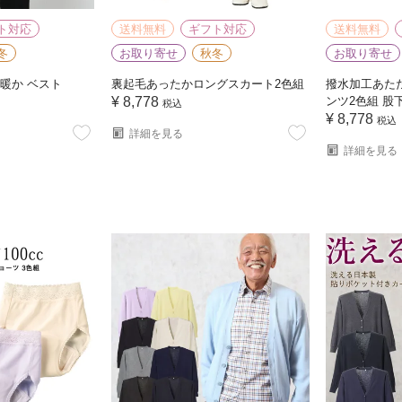
ト対応
送料無料
ギフト対応
送料無料
冬
お取り寄せ
秋冬
お取り寄せ
 暖か ベスト
裏起毛あったかロングスカート2色組
撥水加工あた
¥
8,778
ンツ2色組 股下5
税込
¥
8,778
税込
詳細を見る
詳細を見る