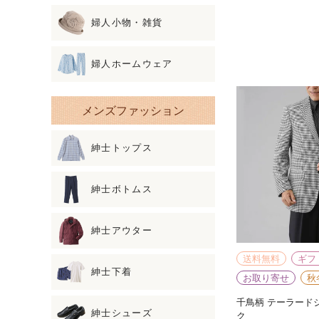
婦人小物・雑貨
婦人ホームウェア
メンズファッション
紳士トップス
紳士ボトムス
紳士アウター
送料無料
ギフ
紳士下着
お取り寄せ
秋
千鳥柄 テーラード
紳士シューズ
ク