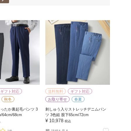
ギフト対応
送料無料
ギフト対応
秋冬
お取り寄せ
春夏
あったか裏起毛パンツ 3
刺しゅう入りストレッチデニムパン
64cm/68cm
ツ 3色組 股下65cm/72cm
¥
10,978
込
税込