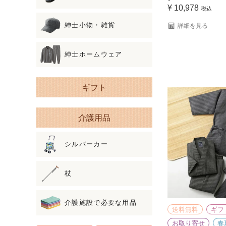
¥
10,978
税込
紳士小物・雑貨
詳細を見る
紳士ホームウェア
ギフト
介護用品
シルバーカー
杖
介護施設で必要な用品
送料無料
ギフ
お取り寄せ
春