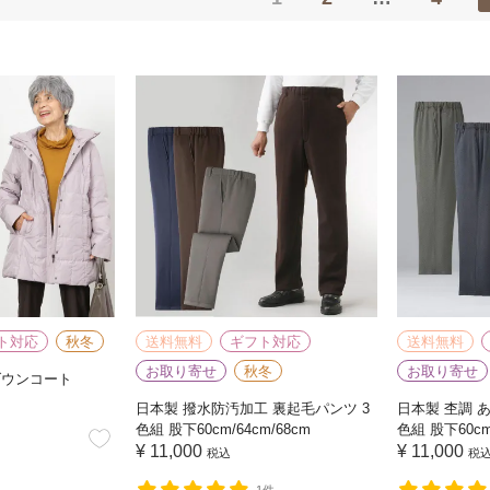
ト対応
秋冬
送料無料
ギフト対応
送料無料
お取り寄せ
秋冬
お取り寄せ
ダウンコート
日本製 撥水防汚加工 裏起毛パンツ 3
日本製 杢調 
色組 股下60cm/64cm/68cm
色組 股下60cm/
¥
11,000
¥
11,000
税込
税