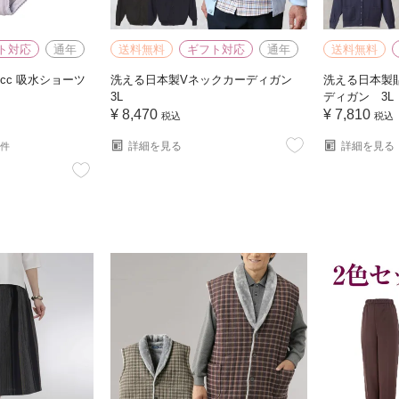
ト対応
通年
送料無料
ギフト対応
通年
送料無料
0cc 吸水ショーツ
洗える日本製Vネックカーディガン
洗える日本製
3L
ディガン 3L
¥
8,470
¥
7,810
税込
税込
詳細を見る
詳細を見る
1件