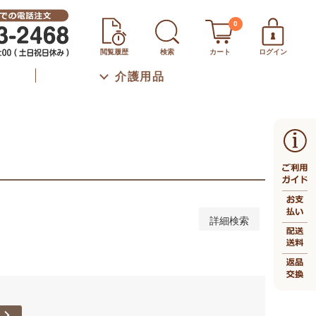
秋冬
通年
0
下
46～50cm
51～55cm
56～60cm
閲覧履歴
検索
カート
ログイン
m
66～70cm
71～75cm
76～80cm
介護用品
上
口（ボトムスのみ）
詳細検索