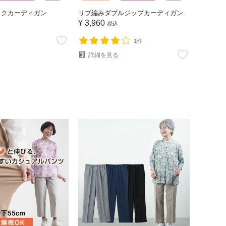
ックカーディガン
リブ編みダブルジップカーディガン
¥
3,960
税込
1件
詳細を見る