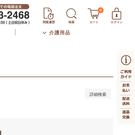
秋冬
通年
0
下
46～50cm
51～55cm
56～60cm
閲覧履歴
検索
カート
ログイン
m
66～70cm
71～75cm
76～80cm
介護用品
上
口（ボトムスのみ）
詳細検索