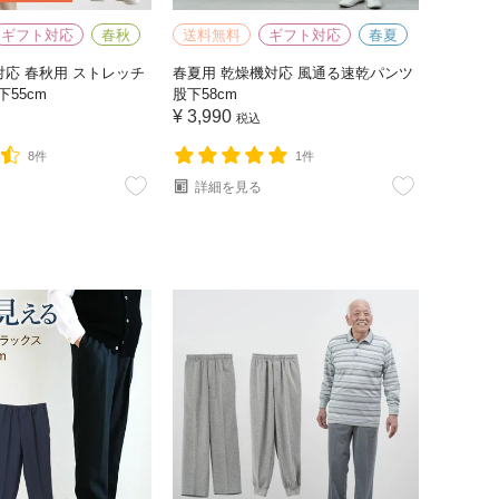
ギフト対応
春秋
送料無料
ギフト対応
春夏
機対応 春秋用 ストレッチ
春夏用 乾燥機対応 風通る速乾パンツ
下55cm
股下58cm
¥
3,990
税込
8件
1件
詳細を見る