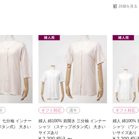
詳細を見る
年
ギフト対応
通年
ギフト対応
き 七分袖 インナー
婦人 綿100% 前開き 三分袖 インナー
婦人 綿100%
ボタン式） 大きい
シャツ （スナップボタン式） 大きい
シャツ （ワン
サイズあり
いサイズあり
¥
2,200
税込
〜
¥
2,200
税