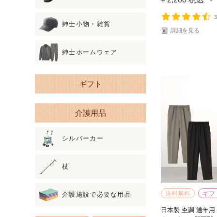
紳士小物・雑貨
詳細を見る
紳士ホームウェア
ギフト
介護用品
シルバーカー
杖
送料無料
ギフ
介護施設で必要な用品
日本製 杢調 通年用