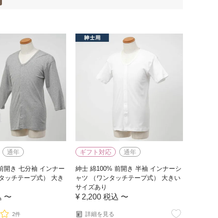
通年
ギフト対応
通年
 前開き 七分袖 インナー
紳士 綿100% 前開き 半袖 インナーシ
タッチテープ式） 大き
ャツ （ワンタッチテープ式） 大きい
サイズあり
込
〜
¥
2,200
税込
〜
詳細を見る
2件