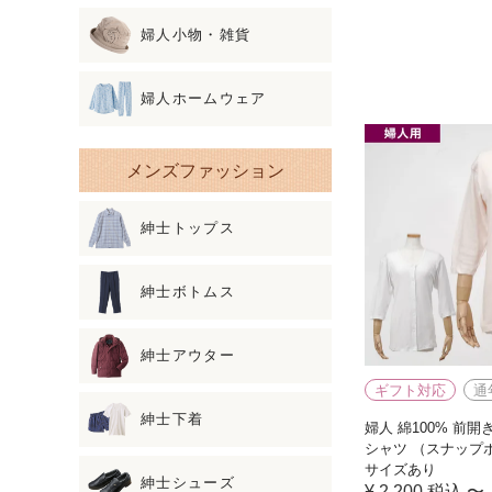
婦人小物・雑貨
婦人ホームウェア
メンズファッション
紳士トップス
紳士ボトムス
紳士アウター
ギフト対応
通
紳士下着
婦人 綿100% 前開
シャツ （スナップ
サイズあり
紳士シューズ
¥
2,200
税込
〜