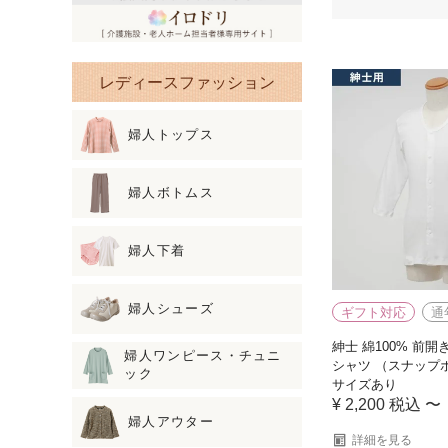
レディースファッション
婦人トップス
婦人ボトムス
婦人下着
婦人シューズ
ギフト対応
通
紳士 綿100% 前開
婦人ワンピース・チュニ
シャツ （スナップ
ック
サイズあり
¥
2,200
税込
〜
婦人アウター
詳細を見る