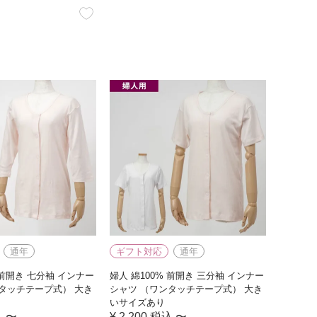
通年
ギフト対応
通年
 前開き 七分袖 インナー
婦人 綿100% 前開き 三分袖 インナー
タッチテープ式） 大き
シャツ （ワンタッチテープ式） 大き
いサイズあり
込
〜
¥
2,200
税込
〜