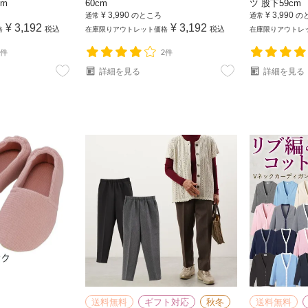
cm
60cm
ツ 股下59cm
¥
3,990
¥
3,990
のところ
の
通常
通常
¥
3,192
¥
3,192
税込
税込
格
在庫限りアウトレット価格
在庫限りアウトレ
2件
2件
詳細を見る
詳細を見る
送料無料
ギフト対応
秋冬
送料無料