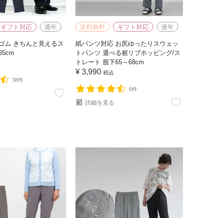
ギフト対応
通年
送料無料
ギフト対応
通年
ゴム きちんと見えるス
紙パンツ対応 お尻ゆったりスウェッ
5cm
トパンツ 選べる裾リブホッピング/ス
トレート 股下65～68cm
¥
3,990
税込
38件
6件
詳細を見る