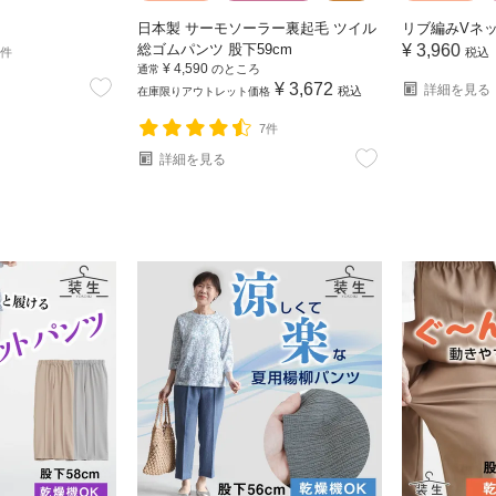
日本製 サーモソーラー裏起毛 ツイル
リブ編みVネ
総ゴムパンツ 股下59cm
¥
3,960
税込
4件
¥
4,590
のところ
通常
¥
3,672
詳細を見る
税込
在庫限りアウトレット価格
7件
詳細を見る