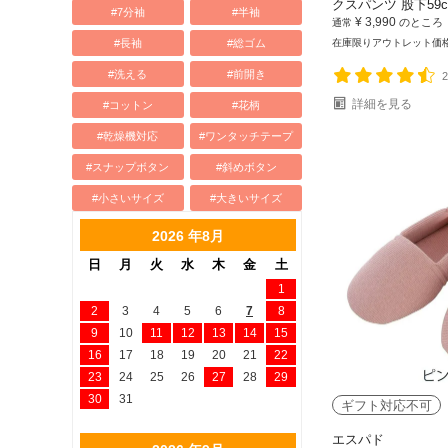
クスパンツ 股下59
#7分袖
#半袖
¥
3,990
のところ
通常
#長袖
#総ゴム
在庫限りアウトレット価
#洗える
#前開き
詳細を見る
#コットン
#花柄
#乾燥機対応
#ワンタッチテープ
#スナップボタン
#斜めボタン
#小さいサイズ
#大きいサイズ
2026 年8月
日
月
火
水
木
金
土
1
2
3
4
5
6
7
8
9
10
11
12
13
14
15
16
17
18
19
20
21
22
23
24
25
26
27
28
29
30
31
ギフト対応不可
エスパド