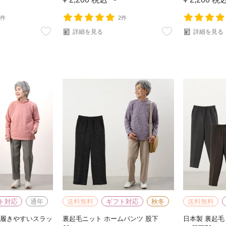
3件
2件
詳細を見る
詳細を見る
ト対応
通年
送料無料
ギフト対応
秋冬
送料無料
 履きやすいスラッ
裏起毛ニット ホームパンツ 股下
日本製 裏起毛