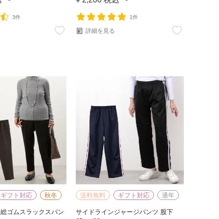
3件
1件
詳細を見る
ギフト対応
秋冬
送料無料
ギフト対応
通年
 総ゴムスラックスパン
サイドラインジャージパンツ 股下