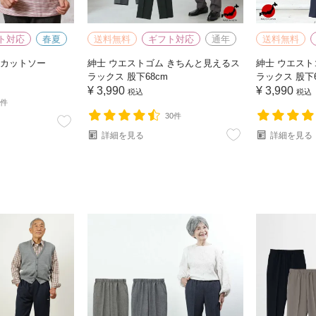
ト対応
春夏
送料無料
ギフト対応
通年
送料無料
 カットソー
紳士 ウエストゴム きちんと見えるス
紳士 ウエスト
ラックス 股下68cm
ラックス 股下6
¥
3,990
¥
3,990
税込
税込
1件
30件
詳細を見る
詳細を見る