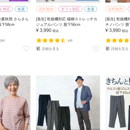
ト対応
春夏
送料無料
ギフト対応
春夏
送料無料
 春夏秋用 さらさら
[装生] 乾燥機対応 楊柳ストレッチカ
[装生] 乾燥
下58cm
ジュアルパンツ 股下56cm
チノパンツ 股
¥
3,990
¥
3,990
税込
税込
10件
6件
詳細を見る
詳細を見る