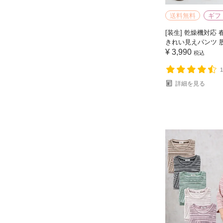
送料無料
ギフ
[装生] 乾燥機対応
きれい見えパンツ 股
¥
3,990
税込
詳細を見る