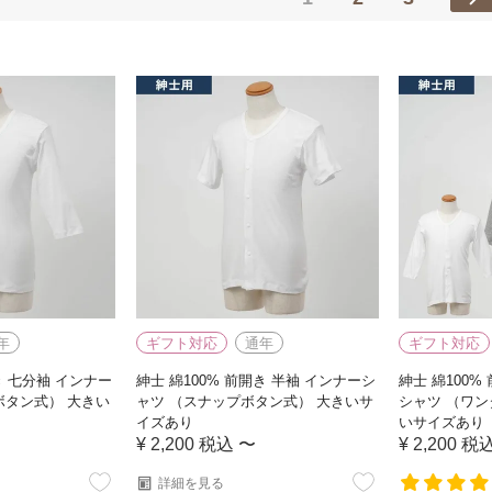
年
ギフト対応
通年
ギフト対応
き 七分袖 インナー
紳士 綿100% 前開き 半袖 インナーシ
紳士 綿100%
ボタン式） 大きい
ャツ （スナップボタン式） 大きいサ
シャツ （ワン
イズあり
いサイズあり
¥
2,200
税込
〜
¥
2,200
税
詳細を見る