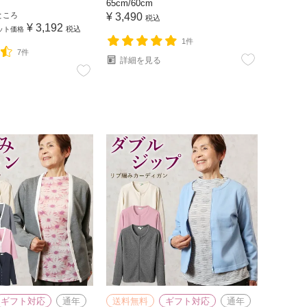
65cm/60cm
ところ
¥
3,490
税込
¥
3,192
税込
ット価格
1件
7件
詳細を見る
ギフト対応
通年
送料無料
ギフト対応
通年