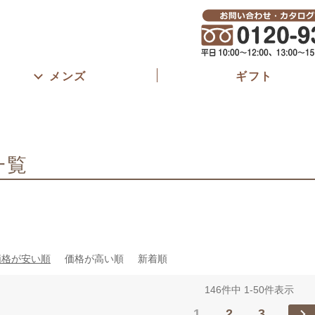
春夏
S
M
L
LL
3L
4L
5L
6L
股下長さ
45cm以
61～65c
ブラック
グレー
ベージュ
ブラウン
メンズ
ギフト
81cm以
ピンク
パープル
ネイビー
ブルー
カーキ
イエロー
オレンジ
ゴム取替え
あり
一覧
検索
価格が安い順
価格が高い順
新着順
146
件中
1
-
50
件表示
1
2
3