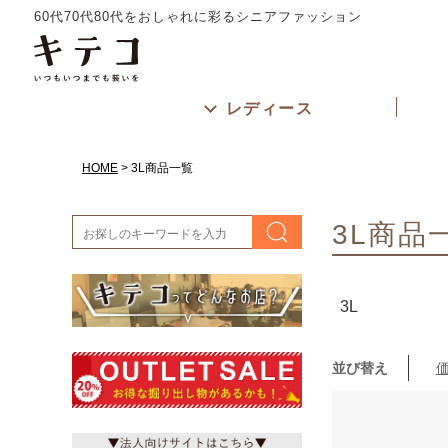
サイズ
60代70代80代をおしゃれに彩るシニアファッション
指定なし
カラー
ホワイト
レディース
レッド
グリーン
HOME
3L商品一覧
3L商品
3L
並び替え